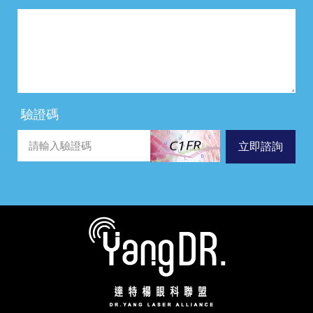
驗證碼
立即諮詢