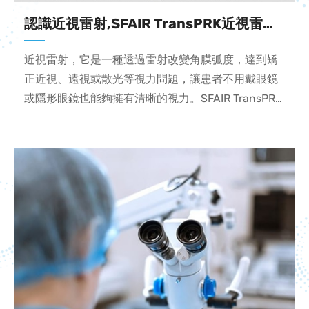
認識近視雷射,SFAIR TransPRK近視雷射和smile pro該如何選擇呢?
近視雷射，它是一種透過雷射改變角膜弧度，達到矯
正近視、遠視或散光等視力問題，讓患者不用戴眼鏡
或隱形眼鏡也能夠擁有清晰的視力。SFAIR TransPRK
近視雷射和smile pro該如何選擇呢?歡迎大家推薦及
詢問近視雷射有沒有後遺症、副作用?近視雷射費用又
是多少呢?