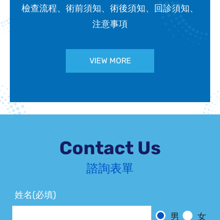
檢查流程、術前須知、術後須知、回診須知、
注意事項
VIEW MORE
Contact Us
諮詢表單
姓名(必填)
男
女