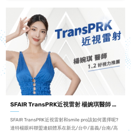
SFAIR TransPRK近視雷射 楊婉琪醫師 清晰視界
SFAIR TransPRK近視雷射和smile pro該如何選擇呢?
達特楊眼科聯盟連鎖體系在新北/台中/嘉義/台南/高