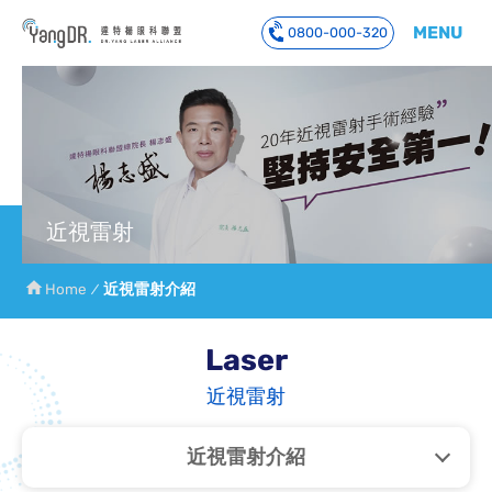
MENU
0800-000-320
到主要內容
近視雷射
Home
近視雷射介紹
Laser
近視雷射
近視雷射介紹